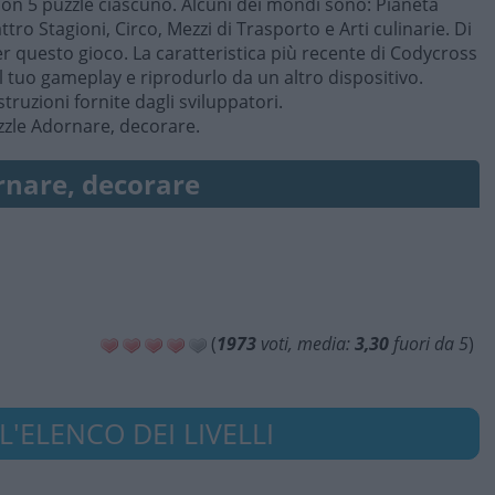
on 5 puzzle ciascuno. Alcuni dei mondi sono: Pianeta
ttro Stagioni, Circo, Mezzi di Trasporto e Arti culinarie. Di
r questo gioco. La caratteristica più recente di Codycross
l tuo gameplay e riprodurlo da un altro dispositivo.
struzioni fornite dagli sviluppatori.
zzle Adornare, decorare.
nare, decorare
(
1973
voti, media:
3,30
fuori da 5
)
'ELENCO DEI LIVELLI