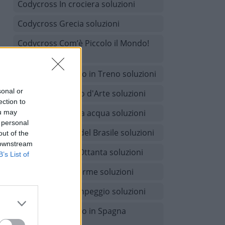
Codycross In crociera soluzioni
Codycross Grecia soluzioni
Codycross Com’è Piccolo il Mondo!
soluzioni
Codycross Viaggio in Treno soluzioni
sonal or
Codycross Museo d'Arte soluzioni
ection to
Codycross A tutta acqua soluzioni
ou may
 personal
Codycross Tour del Brasile soluzioni
out of the
 downstream
Codycross Anni Ottanta soluzioni
B’s List of
Codycross Alle terme soluzioni
Codycross In campeggio soluzioni
Codycross Viaggio in Spagna
soluzioni