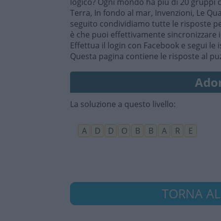
logico? Ogni mondo ha più di 20 gruppi c
Terra, In fondo al mar, Invenzioni, Le Qua
seguito condividiamo tutte le risposte pe
è che puoi effettivamente sincronizzare i
Effettua il login con Facebook e segui le i
Questa pagina contiene le risposte al pu
Ador
La soluzione a questo livello:
A
D
D
O
B
B
A
R
E
TORNA ALL