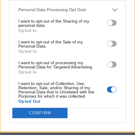
Personal Data Processing Opt Outs
Ricerca
I want to opt-out of the Sharing of my
personal data.
MONDI
Opted In
I want to opt-out of the Sale of my
Personal Data.
Opted In
Codycross Pianeta Terra soluzioni
I want to opt-out of processing my
Codycross In fondo al mar soluzioni
Personal Data for Targeted Advertising.
Opted In
Codycross Invenzioni soluzioni
I want to opt-out of Collection, Use,
Retention, Sale, and/or Sharing of my
Codycross Le Quattro Stagioni
Personal Data that Is Unrelated with the
soluzioni
Purposes for which it was collected.
Opted Out
Codycross Circo soluzioni
CONFIRM
Codycross Mezzi di Trasporto
soluzioni