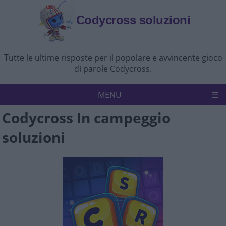
Codycross soluzioni
Tutte le ultime risposte per il popolare e avvincente gioco
di parole Codycross.
MENU
Codycross In campeggio
Codycross
Politica sulla riservatezza
soluzioni
Disconoscimento
Contattaci