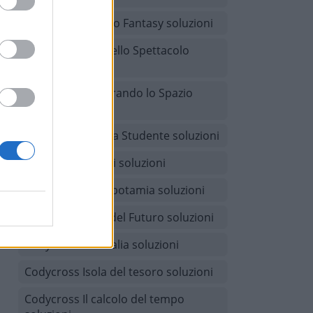
Codycross Mondo Fantasy soluzioni
Codycross Arti dello Spettacolo
soluzioni
Codycross Esplorando lo Spazio
soluzioni
Codycross Vita da Studente soluzioni
Codycross Giochi soluzioni
Codycross Mesopotamia soluzioni
Codycross Città del Futuro soluzioni
Codycross Australia soluzioni
Codycross Isola del tesoro soluzioni
Codycross Il calcolo del tempo