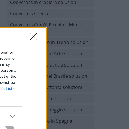
Codycross In crociera soluzioni
Codycross Grecia soluzioni
Codycross Com’è Piccolo il Mondo!
soluzioni
Codycross Viaggio in Treno soluzioni
sonal or
Codycross Museo d'Arte soluzioni
ection to
Codycross A tutta acqua soluzioni
ou may
 personal
Codycross Tour del Brasile soluzioni
out of the
 downstream
Codycross Anni Ottanta soluzioni
B’s List of
Codycross Alle terme soluzioni
Codycross In campeggio soluzioni
Codycross Viaggio in Spagna
soluzioni