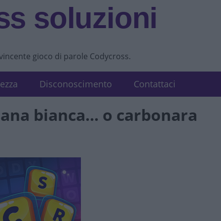
s soluzioni
vvincente gioco di parole Codycross.
tezza
Disconoscimento
Contattaci
ana bianca... o carbonara