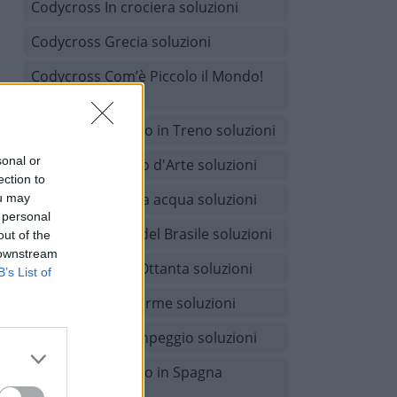
Codycross In crociera soluzioni
Codycross Grecia soluzioni
Codycross Com’è Piccolo il Mondo!
soluzioni
Codycross Viaggio in Treno soluzioni
sonal or
Codycross Museo d'Arte soluzioni
ection to
Codycross A tutta acqua soluzioni
ou may
 personal
Codycross Tour del Brasile soluzioni
out of the
 downstream
Codycross Anni Ottanta soluzioni
B’s List of
Codycross Alle terme soluzioni
Codycross In campeggio soluzioni
Codycross Viaggio in Spagna
soluzioni