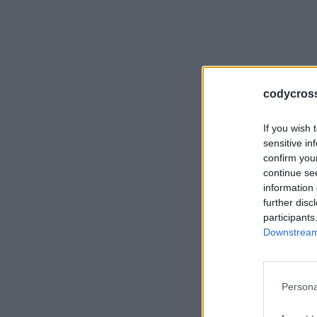
codycross-
If you wish 
sensitive in
confirm you
continue se
information 
further disc
participants
Downstream 
Persona