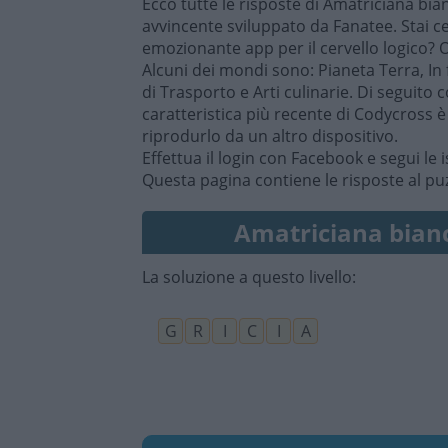
Ecco tutte le risposte di Amatriciana bi
avvincente sviluppato da Fanatee. Stai c
emozionante app per il cervello logico? 
Alcuni dei mondi sono: Pianeta Terra, In 
di Trasporto e Arti culinarie. Di seguito
caratteristica più recente di Codycross 
riprodurlo da un altro dispositivo.
Effettua il login con Facebook e segui le i
Questa pagina contiene le risposte al pu
Amatriciana bianc
La soluzione a questo livello:
G
R
I
C
I
A