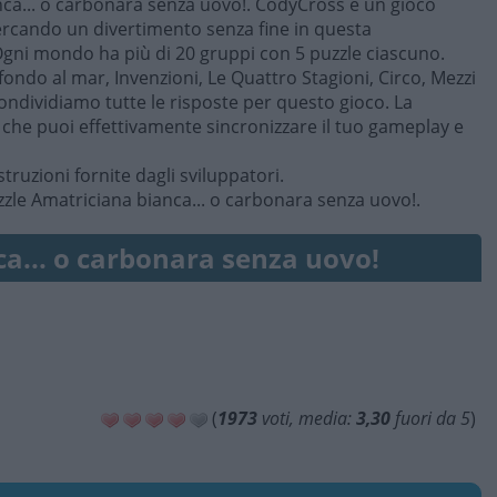
anca... o carbonara senza uovo!. CodyCross è un gioco
ercando un divertimento senza fine in questa
Ogni mondo ha più di 20 gruppi con 5 puzzle ciascuno.
fondo al mar, Invenzioni, Le Quattro Stagioni, Circo, Mezzi
 condividiamo tutte le risposte per questo gioco. La
è che puoi effettivamente sincronizzare il tuo gameplay e
struzioni fornite dagli sviluppatori.
zzle Amatriciana bianca... o carbonara senza uovo!.
a... o carbonara senza uovo!
(
1973
voti, media:
3,30
fuori da 5
)