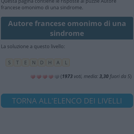
Questa pagina contiene le risposte al puzzle Autore
francese omonimo di una sindrome.
Autore francese omonimo di una
sindrome
La soluzione a questo livello:
S
T
E
N
D
H
A
L
(
1973
voti, media:
3,30
fuori da 5
)
TORNA ALL'ELENCO DEI LIVELLI