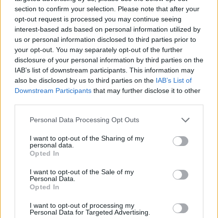
Codycross A tutta acqua soluzioni
section to confirm your selection. Please note that after your
opt-out request is processed you may continue seeing
Codycross Tour del Brasile soluzioni
interest-based ads based on personal information utilized by
us or personal information disclosed to third parties prior to
Codycross Anni Ottanta soluzioni
your opt-out. You may separately opt-out of the further
Codycross Alle terme soluzioni
disclosure of your personal information by third parties on the
IAB’s list of downstream participants. This information may
Codycross In campeggio soluzioni
also be disclosed by us to third parties on the
IAB’s List of
Downstream Participants
that may further disclose it to other
Codycross Viaggio in Spagna
third parties.
soluzioni
Personal Data Processing Opt Outs
Codycross Mondo Fantasy soluzioni
I want to opt-out of the Sharing of my
personal data.
Codycross Arti dello Spettacolo
Opted In
soluzioni
I want to opt-out of the Sale of my
Codycross Esplorando lo Spazio
Personal Data.
soluzioni
Opted In
Codycross Vita da Studente soluzioni
I want to opt-out of processing my
Personal Data for Targeted Advertising.