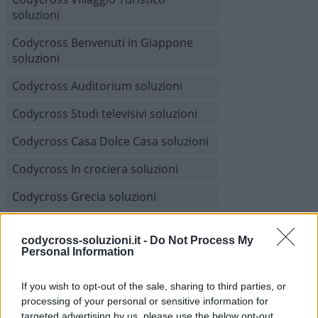
soluzioni
Codycross Benvenuti in Giappone
soluzioni
Codycross Auditorium soluzioni
Codycross Studi televisivi soluzioni
Codycross Casa Dolce Casa soluzioni
Codycross In crociera soluzioni
Codycross Grecia soluzioni
Codycross Com’è Piccolo il Mondo!
soluzioni
codycross-soluzioni.it -
Do Not Process My
Personal Information
Codycross Viaggio in Treno soluzioni
If you wish to opt-out of the sale, sharing to third parties, or
Codycross Museo d'Arte soluzioni
processing of your personal or sensitive information for
targeted advertising by us, please use the below opt-out