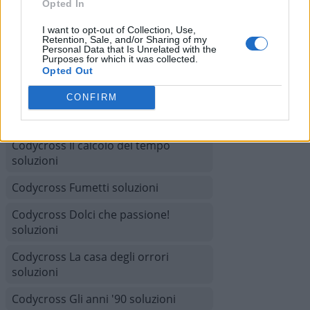
Opted In
Codycross Giochi soluzioni
I want to opt-out of Collection, Use,
Codycross Mesopotamia soluzioni
Retention, Sale, and/or Sharing of my
Personal Data that Is Unrelated with the
Purposes for which it was collected.
Codycross Città del Futuro soluzioni
Opted Out
Codycross Australia soluzioni
CONFIRM
Codycross Isola del tesoro soluzioni
Codycross Il calcolo del tempo
soluzioni
Codycross Fumetti soluzioni
Codycross Dolci che passione!
soluzioni
Codycross La casa degli orrori
soluzioni
Codycross Gli anni '90 soluzioni