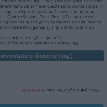
inventate o distorte (ing.). CodyCross è un gioco avvincente
divertimento senza fine in questa emozionante app per il
 gruppi con 5 puzzle ciascuno. Alcuni dei mondi sono:
, Le Quattro Stagioni, Circo, Mezzi di Trasporto e Arti
le risposte per questo gioco. La caratteristica più recente
incronizzare il tuo gameplay e riprodurlo da un altro
struzioni fornite dagli sviluppatori.
le Bufale, notizie inventate o distorte (ing.).
 inventate o distorte (ing.)
(
1973
voti, media:
3,30
fuori da 5
)