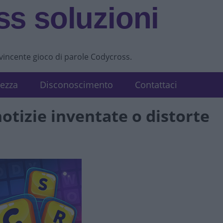
s soluzioni
vvincente gioco di parole Codycross.
tezza
Disconoscimento
Contattaci
otizie inventate o distorte