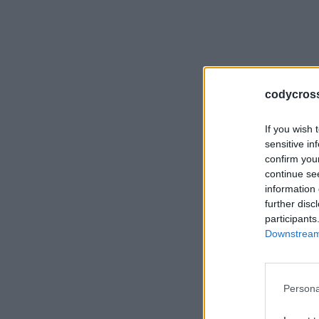
codycross-
If you wish 
sensitive in
confirm you
continue se
information 
further disc
participants
Downstream 
Persona