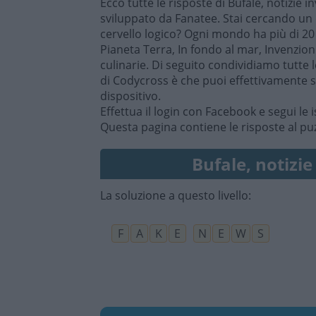
Ecco tutte le risposte di Bufale, notizie 
sviluppato da Fanatee. Stai cercando un 
cervello logico? Ogni mondo ha più di 20
Pianeta Terra, In fondo al mar, Invenzioni
culinarie. Di seguito condividiamo tutte 
di Codycross è che puoi effettivamente s
dispositivo.
Effettua il login con Facebook e segui le i
Questa pagina contiene le risposte al puzz
Bufale, notizie
La soluzione a questo livello:
F
A
K
E
N
E
W
S