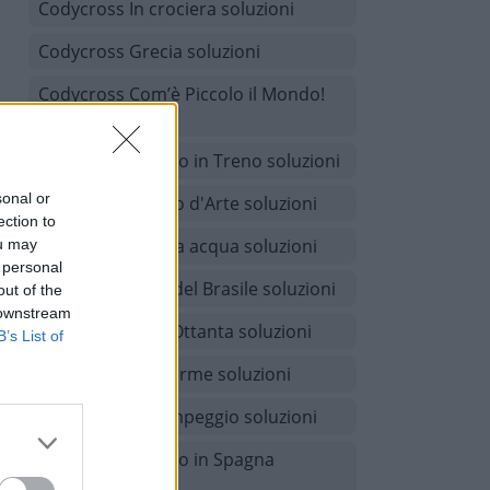
Codycross In crociera soluzioni
Codycross Grecia soluzioni
Codycross Com’è Piccolo il Mondo!
soluzioni
Codycross Viaggio in Treno soluzioni
sonal or
Codycross Museo d'Arte soluzioni
ection to
Codycross A tutta acqua soluzioni
ou may
 personal
Codycross Tour del Brasile soluzioni
out of the
 downstream
Codycross Anni Ottanta soluzioni
B’s List of
Codycross Alle terme soluzioni
Codycross In campeggio soluzioni
Codycross Viaggio in Spagna
soluzioni