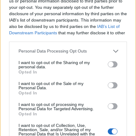
Codycross Studi televisivi soluzioni
us or personal information disclosed to third parties prior to
your opt-out. You may separately opt-out of the further
Codycross Casa Dolce Casa soluzioni
disclosure of your personal information by third parties on the
IAB’s list of downstream participants. This information may
Codycross In crociera soluzioni
also be disclosed by us to third parties on the
IAB’s List of
Downstream Participants
that may further disclose it to other
Codycross Grecia soluzioni
third parties.
Codycross Com’è Piccolo il Mondo!
Personal Data Processing Opt Outs
soluzioni
I want to opt-out of the Sharing of my
Codycross Viaggio in Treno soluzioni
personal data.
Opted In
Codycross Museo d'Arte soluzioni
I want to opt-out of the Sale of my
Personal Data.
Codycross A tutta acqua soluzioni
Opted In
Codycross Tour del Brasile soluzioni
I want to opt-out of processing my
Personal Data for Targeted Advertising.
Codycross Anni Ottanta soluzioni
Opted In
I want to opt-out of Collection, Use,
Codycross Alle terme soluzioni
Retention, Sale, and/or Sharing of my
Personal Data that Is Unrelated with the