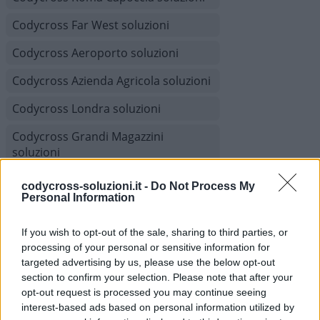
Codycross Far West soluzioni
Codycross Aeroporto soluzioni
Codycross Azienda Agricola soluzioni
Codycross Londra soluzioni
Codycross Grandi Magazzini
soluzioni
Codycross Sfilata di Moda soluzioni
codycross-soluzioni.it -
Do Not Process My
Personal Information
Codycross Villaggio Turistico
soluzioni
If you wish to opt-out of the sale, sharing to third parties, or
processing of your personal or sensitive information for
Codycross Benvenuti in Giappone
targeted advertising by us, please use the below opt-out
soluzioni
section to confirm your selection. Please note that after your
opt-out request is processed you may continue seeing
Codycross Auditorium soluzioni
interest-based ads based on personal information utilized by