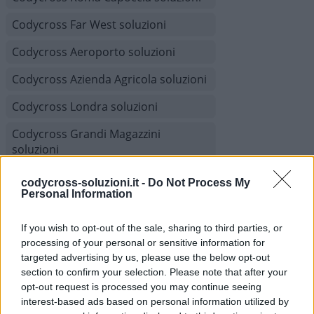
Codycross Far West soluzioni
Codycross Aeroporto soluzioni
Codycross Azienda Agricola soluzioni
Codycross Londra soluzioni
Codycross Grandi Magazzini
soluzioni
Codycross Sfilata di Moda soluzioni
codycross-soluzioni.it -
Do Not Process My
Personal Information
Codycross Villaggio Turistico
soluzioni
If you wish to opt-out of the sale, sharing to third parties, or
processing of your personal or sensitive information for
Codycross Benvenuti in Giappone
targeted advertising by us, please use the below opt-out
soluzioni
section to confirm your selection. Please note that after your
opt-out request is processed you may continue seeing
Codycross Auditorium soluzioni
interest-based ads based on personal information utilized by