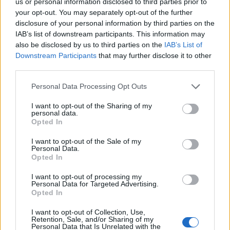
Codycross Studi televisivi soluzioni
us or personal information disclosed to third parties prior to
your opt-out. You may separately opt-out of the further
Codycross Casa Dolce Casa soluzioni
disclosure of your personal information by third parties on the
IAB’s list of downstream participants. This information may
Codycross In crociera soluzioni
also be disclosed by us to third parties on the
IAB’s List of
Downstream Participants
that may further disclose it to other
Codycross Grecia soluzioni
third parties.
Codycross Com’è Piccolo il Mondo!
Personal Data Processing Opt Outs
soluzioni
I want to opt-out of the Sharing of my
Codycross Viaggio in Treno soluzioni
personal data.
Opted In
Codycross Museo d'Arte soluzioni
I want to opt-out of the Sale of my
Personal Data.
Codycross A tutta acqua soluzioni
Opted In
Codycross Tour del Brasile soluzioni
I want to opt-out of processing my
Personal Data for Targeted Advertising.
Codycross Anni Ottanta soluzioni
Opted In
I want to opt-out of Collection, Use,
Codycross Alle terme soluzioni
Retention, Sale, and/or Sharing of my
Personal Data that Is Unrelated with the