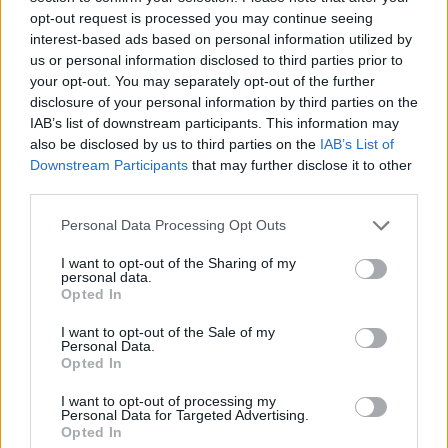
Codycross Benvenuti in Giappone
opt-out request is processed you may continue seeing
soluzioni
interest-based ads based on personal information utilized by
us or personal information disclosed to third parties prior to
Codycross Auditorium soluzioni
your opt-out. You may separately opt-out of the further
disclosure of your personal information by third parties on the
Codycross Studi televisivi soluzioni
IAB’s list of downstream participants. This information may
also be disclosed by us to third parties on the
IAB’s List of
Codycross Casa Dolce Casa soluzioni
Downstream Participants
that may further disclose it to other
third parties.
Codycross In crociera soluzioni
Personal Data Processing Opt Outs
Codycross Grecia soluzioni
I want to opt-out of the Sharing of my
Codycross Com’è Piccolo il Mondo!
personal data.
soluzioni
Opted In
I want to opt-out of the Sale of my
Codycross Viaggio in Treno soluzioni
Personal Data.
Opted In
Codycross Museo d'Arte soluzioni
I want to opt-out of processing my
Codycross A tutta acqua soluzioni
Personal Data for Targeted Advertising.
Opted In