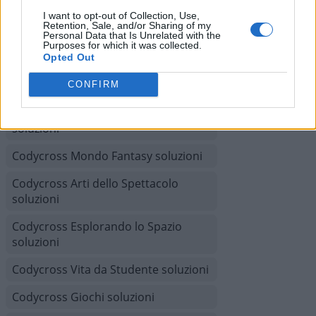
Codycross Tour del Brasile soluzioni
I want to opt-out of Collection, Use,
Retention, Sale, and/or Sharing of my
Codycross Anni Ottanta soluzioni
Personal Data that Is Unrelated with the
Purposes for which it was collected.
Codycross Alle terme soluzioni
Opted Out
Codycross In campeggio soluzioni
CONFIRM
Codycross Viaggio in Spagna
soluzioni
Codycross Mondo Fantasy soluzioni
Codycross Arti dello Spettacolo
soluzioni
Codycross Esplorando lo Spazio
soluzioni
Codycross Vita da Studente soluzioni
Codycross Giochi soluzioni