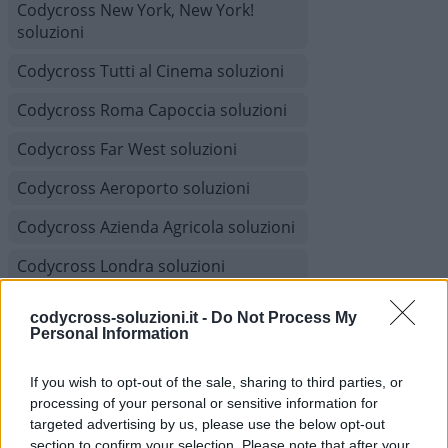
Codycross New York, New York!
soluzioni
Codycross Tutti al Cinema soluzioni
Codycross Roma Capoccia soluzioni
Codycross Far West soluzioni
Codycross Aeroporto soluzioni
Codycross Azienda Agricola soluzioni
Codycross Londra soluzioni
Codycross Grandi Magazzini
codycross-soluzioni.it -
Do Not Process My
soluzioni
Personal Information
Codycross Sfilata di Moda soluzioni
If you wish to opt-out of the sale, sharing to third parties, or
Codycross Villaggio Turistico
processing of your personal or sensitive information for
targeted advertising by us, please use the below opt-out
soluzioni
section to confirm your selection. Please note that after your