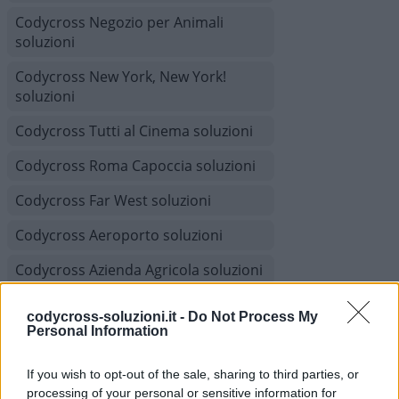
Codycross Negozio per Animali
soluzioni
Codycross New York, New York!
soluzioni
Codycross Tutti al Cinema soluzioni
Codycross Roma Capoccia soluzioni
Codycross Far West soluzioni
Codycross Aeroporto soluzioni
Codycross Azienda Agricola soluzioni
Codycross Londra soluzioni
codycross-soluzioni.it -
Do Not Process My
Personal Information
Codycross Grandi Magazzini
soluzioni
If you wish to opt-out of the sale, sharing to third parties, or
Codycross Sfilata di Moda soluzioni
processing of your personal or sensitive information for