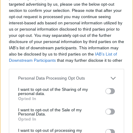
targeted advertising by us, please use the below opt-out
Codycross Villaggio Turistico
section to confirm your selection. Please note that after your
soluzioni
opt-out request is processed you may continue seeing
interest-based ads based on personal information utilized by
Codycross Benvenuti in Giappone
us or personal information disclosed to third parties prior to
soluzioni
your opt-out. You may separately opt-out of the further
disclosure of your personal information by third parties on the
Codycross Auditorium soluzioni
IAB’s list of downstream participants. This information may
also be disclosed by us to third parties on the
IAB’s List of
Codycross Studi televisivi soluzioni
Downstream Participants
that may further disclose it to other
third parties.
Codycross Casa Dolce Casa soluzioni
Personal Data Processing Opt Outs
Codycross In crociera soluzioni
I want to opt-out of the Sharing of my
Codycross Grecia soluzioni
personal data.
Opted In
Codycross Com’è Piccolo il Mondo!
soluzioni
I want to opt-out of the Sale of my
Personal Data.
Opted In
Codycross Viaggio in Treno soluzioni
I want to opt-out of processing my