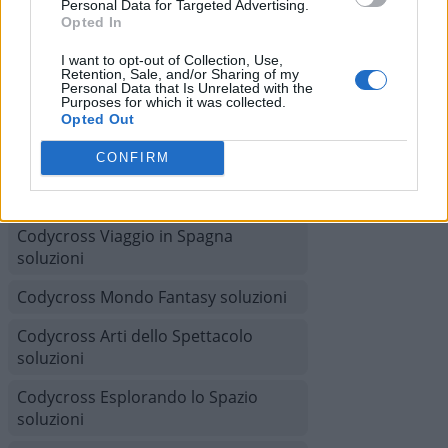
Codycross Museo d'Arte soluzioni
Personal Data for Targeted Advertising.
Opted In
Codycross A tutta acqua soluzioni
I want to opt-out of Collection, Use,
Retention, Sale, and/or Sharing of my
Codycross Tour del Brasile soluzioni
Personal Data that Is Unrelated with the
Purposes for which it was collected.
Codycross Anni Ottanta soluzioni
Opted Out
Codycross Alle terme soluzioni
CONFIRM
Codycross In campeggio soluzioni
Codycross Viaggio in Spagna
soluzioni
Codycross Mondo Fantasy soluzioni
Codycross Arti dello Spettacolo
soluzioni
Codycross Esplorando lo Spazio
soluzioni