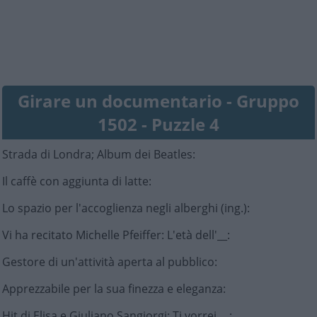
Girare un documentario - Gruppo
1502 - Puzzle 4
Strada di Londra; Album dei Beatles
:
Il caffè con aggiunta di latte
:
Lo spazio per l'accoglienza negli alberghi (ing.)
:
Vi ha recitato Michelle Pfeiffer: L'età dell'__
:
Gestore di un'attività aperta al pubblico
:
Apprezzabile per la sua finezza e eleganza
:
Hit di Elisa e Giuliano Sangiorgi: Ti vorrei __
: