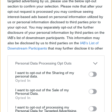
targeted advertising by us, please use the below opt-out
Codycross Villaggio Turistico
section to confirm your selection. Please note that after your
soluzioni
opt-out request is processed you may continue seeing
interest-based ads based on personal information utilized by
Codycross Benvenuti in Giappone
us or personal information disclosed to third parties prior to
soluzioni
your opt-out. You may separately opt-out of the further
disclosure of your personal information by third parties on the
Codycross Auditorium soluzioni
IAB’s list of downstream participants. This information may
Codycross Studi televisivi soluzioni
also be disclosed by us to third parties on the
IAB’s List of
Downstream Participants
that may further disclose it to other
Codycross Casa Dolce Casa soluzioni
third parties.
Codycross In crociera soluzioni
Personal Data Processing Opt Outs
Codycross Grecia soluzioni
I want to opt-out of the Sharing of my
personal data.
Opted In
Codycross Com’è Piccolo il Mondo!
soluzioni
I want to opt-out of the Sale of my
Personal Data.
Codycross Viaggio in Treno soluzioni
Opted In
Codycross Museo d'Arte soluzioni
I want to opt-out of processing my
Personal Data for Targeted Advertising.