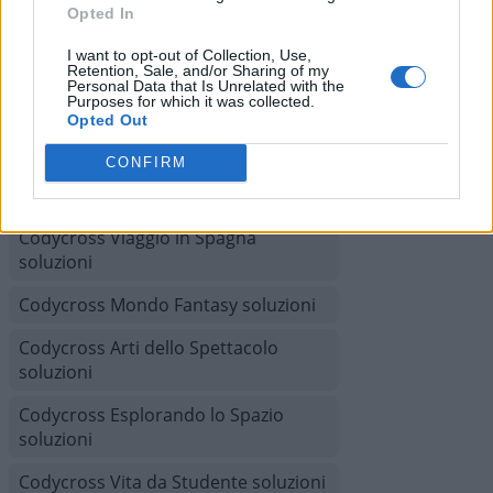
Opted In
Codycross A tutta acqua soluzioni
I want to opt-out of Collection, Use,
Codycross Tour del Brasile soluzioni
Retention, Sale, and/or Sharing of my
Personal Data that Is Unrelated with the
Purposes for which it was collected.
Codycross Anni Ottanta soluzioni
Opted Out
Codycross Alle terme soluzioni
CONFIRM
Codycross In campeggio soluzioni
Codycross Viaggio in Spagna
soluzioni
Codycross Mondo Fantasy soluzioni
Codycross Arti dello Spettacolo
soluzioni
Codycross Esplorando lo Spazio
soluzioni
Codycross Vita da Studente soluzioni