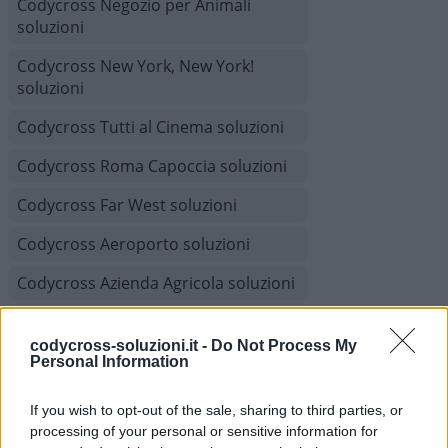
Codycross Negozio per Animali
soluzioni
Codycross New York, New York!
soluzioni
Codycross Tutti al Cinema soluzioni
Codycross Roma Capoccia soluzioni
Codycross Far West soluzioni
Codycross Aeroporto soluzioni
Codycross Azienda Agricola soluzioni
Codycross Londra soluzioni
codycross-soluzioni.it -
Do Not Process My
Codycross Grandi Magazzini
Personal Information
soluzioni
If you wish to opt-out of the sale, sharing to third parties, or
Codycross Sfilata di Moda soluzioni
processing of your personal or sensitive information for