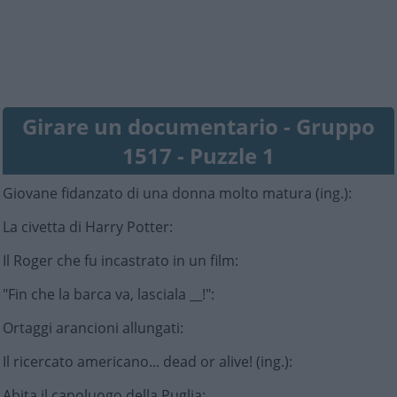
Girare un documentario - Gruppo
1517 - Puzzle 1
Giovane fidanzato di una donna molto matura (ing.)
:
La civetta di Harry Potter
:
Il Roger che fu incastrato in un film
:
"Fin che la barca va, lasciala __!"
:
Ortaggi arancioni allungati
:
Il ricercato americano... dead or alive! (ing.)
:
Abita il capoluogo della Puglia
: