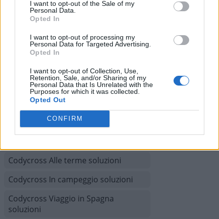
I want to opt-out of the Sale of my
Personal Data.
Codycross Grecia soluzioni
Opted In
Codycross Com’è Piccolo il Mondo!
I want to opt-out of processing my
Personal Data for Targeted Advertising.
soluzioni
Opted In
Codycross Viaggio in Treno soluzioni
I want to opt-out of Collection, Use,
Retention, Sale, and/or Sharing of my
Codycross Museo d'Arte soluzioni
Personal Data that Is Unrelated with the
Purposes for which it was collected.
Opted Out
Codycross A tutta acqua soluzioni
CONFIRM
Codycross Tour del Brasile soluzioni
Codycross Anni Ottanta soluzioni
Codycross Alle terme soluzioni
Codycross In campeggio soluzioni
Codycross Viaggio in Spagna
soluzioni