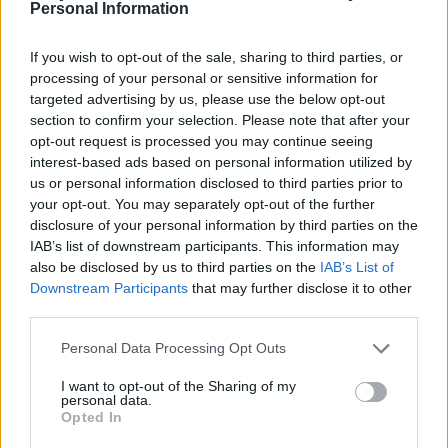
Personal Information
Codycross Azienda Agricola soluzioni
If you wish to opt-out of the sale, sharing to third parties, or
Codycross Londra soluzioni
processing of your personal or sensitive information for
targeted advertising by us, please use the below opt-out
Codycross Grandi Magazzini
section to confirm your selection. Please note that after your
soluzioni
opt-out request is processed you may continue seeing
Codycross Sfilata di Moda soluzioni
interest-based ads based on personal information utilized by
us or personal information disclosed to third parties prior to
Codycross Villaggio Turistico
your opt-out. You may separately opt-out of the further
soluzioni
disclosure of your personal information by third parties on the
IAB’s list of downstream participants. This information may
Codycross Benvenuti in Giappone
also be disclosed by us to third parties on the
IAB’s List of
soluzioni
Downstream Participants
that may further disclose it to other
third parties.
Codycross Auditorium soluzioni
Personal Data Processing Opt Outs
Codycross Studi televisivi soluzioni
I want to opt-out of the Sharing of my
personal data.
Codycross Casa Dolce Casa soluzioni
Opted In
Codycross In crociera soluzioni