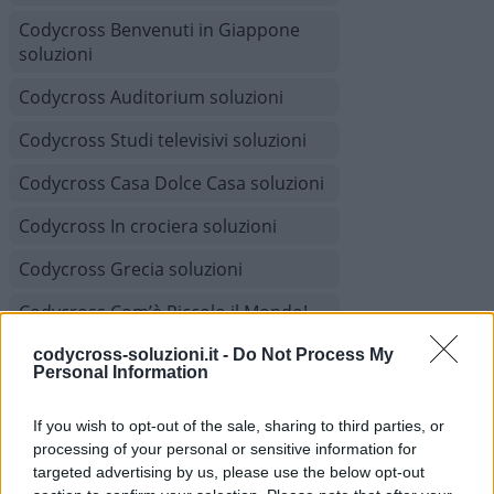
Codycross Benvenuti in Giappone
soluzioni
Codycross Auditorium soluzioni
Codycross Studi televisivi soluzioni
Codycross Casa Dolce Casa soluzioni
Codycross In crociera soluzioni
Codycross Grecia soluzioni
Codycross Com’è Piccolo il Mondo!
soluzioni
codycross-soluzioni.it -
Do Not Process My
Personal Information
Codycross Viaggio in Treno soluzioni
Codycross Museo d'Arte soluzioni
If you wish to opt-out of the sale, sharing to third parties, or
processing of your personal or sensitive information for
Codycross A tutta acqua soluzioni
targeted advertising by us, please use the below opt-out