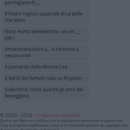
parmigiana di __
Il Pedro regista spagnolo di La pelle
che abito
Noto motto benedettino: ora et __
(lat.)
Amatriciana bianca... o carbonara
senza uovo!
Il Leonardo della Monna Lisa
Il Kal-El dei fumetti nato su Krypton
Sulla torta, tante quante gli anni del
festeggiato
© 2020 - 2026 ·
Codycross soluzioni
Questo sito Web non è affiliato con le applicazioni menzionate in questo sito.
Tutta la proprietà intellettuale, i marchi e il materiale protetto da copyright sono
di proprietà dei rispettivi sviluppatori.