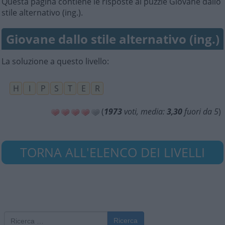
Questa pagina contiene le risposte al puzzle Giovane dallo
stile alternativo (ing.).
Giovane dallo stile alternativo (ing.)
La soluzione a questo livello:
H
I
P
S
T
E
R
(
1973
voti, media:
3,30
fuori da 5
)
TORNA ALL'ELENCO DEI LIVELLI
Ricerca