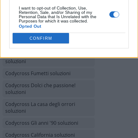
Codycross Mesopotamia soluzioni
I want to opt-out of Collection, Use,
Retention, Sale, and/or Sharing of my
Personal Data that Is Unrelated with the
Codycross Città del Futuro soluzioni
Purposes for which it was collected.
Opted Out
Codycross Australia soluzioni
CONFIRM
Codycross Isola del tesoro soluzioni
Codycross Il calcolo del tempo
soluzioni
Codycross Fumetti soluzioni
Codycross Dolci che passione!
soluzioni
Codycross La casa degli orrori
soluzioni
Codycross Gli anni '90 soluzioni
Codycross California soluzioni