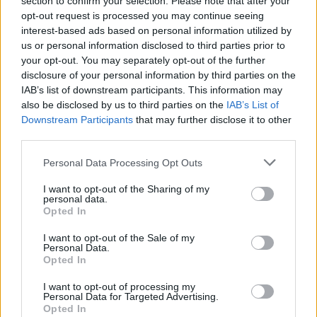
section to confirm your selection. Please note that after your
Codycross Tour del Brasile soluzioni
opt-out request is processed you may continue seeing
interest-based ads based on personal information utilized by
Codycross Anni Ottanta soluzioni
us or personal information disclosed to third parties prior to
your opt-out. You may separately opt-out of the further
Codycross Alle terme soluzioni
disclosure of your personal information by third parties on the
Codycross In campeggio soluzioni
IAB’s list of downstream participants. This information may
also be disclosed by us to third parties on the
IAB’s List of
Codycross Viaggio in Spagna
Downstream Participants
that may further disclose it to other
soluzioni
third parties.
Codycross Mondo Fantasy soluzioni
Personal Data Processing Opt Outs
Codycross Arti dello Spettacolo
I want to opt-out of the Sharing of my
personal data.
soluzioni
Opted In
Codycross Esplorando lo Spazio
I want to opt-out of the Sale of my
soluzioni
Personal Data.
Opted In
Codycross Vita da Studente soluzioni
I want to opt-out of processing my
Personal Data for Targeted Advertising.
Codycross Giochi soluzioni
Opted In