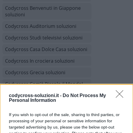
Codycross Benvenuti in Giappone
soluzioni
Codycross Auditorium soluzioni
Codycross Studi televisivi soluzioni
Codycross Casa Dolce Casa soluzioni
Codycross In crociera soluzioni
Codycross Grecia soluzioni
Codycross Com’è Piccolo il Mondo!
soluzioni
codycross-soluzioni.it -
Do Not Process My
Personal Information
Codycross Viaggio in Treno soluzioni
Codycross Museo d'Arte soluzioni
If you wish to opt-out of the sale, sharing to third parties, or
processing of your personal or sensitive information for
Codycross A tutta acqua soluzioni
targeted advertising by us, please use the below opt-out