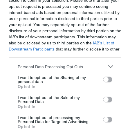
section to confirm your selection. Please note that after your
Codycross Tour del Brasile soluzioni
opt-out request is processed you may continue seeing
interest-based ads based on personal information utilized by
Codycross Anni Ottanta soluzioni
us or personal information disclosed to third parties prior to
your opt-out. You may separately opt-out of the further
Codycross Alle terme soluzioni
disclosure of your personal information by third parties on the
Codycross In campeggio soluzioni
IAB’s list of downstream participants. This information may
also be disclosed by us to third parties on the
IAB’s List of
Codycross Viaggio in Spagna
Downstream Participants
that may further disclose it to other
soluzioni
third parties.
Codycross Mondo Fantasy soluzioni
Personal Data Processing Opt Outs
Codycross Arti dello Spettacolo
I want to opt-out of the Sharing of my
personal data.
soluzioni
Opted In
Codycross Esplorando lo Spazio
I want to opt-out of the Sale of my
soluzioni
Personal Data.
Opted In
Codycross Vita da Studente soluzioni
I want to opt-out of processing my
Personal Data for Targeted Advertising.
Codycross Giochi soluzioni
Opted In