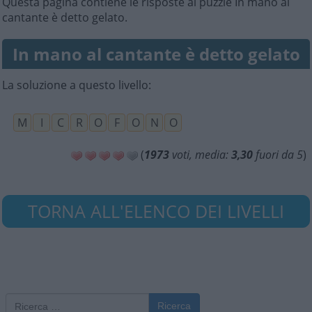
Questa pagina contiene le risposte al puzzle In mano al
cantante è detto gelato.
In mano al cantante è detto gelato
La soluzione a questo livello:
M
I
C
R
O
F
O
N
O
(
1973
voti, media:
3,30
fuori da 5
)
TORNA ALL'ELENCO DEI LIVELLI
Ricerca