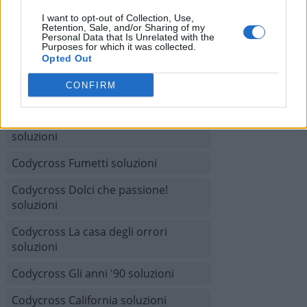
Codycross Mesopotamia soluzioni
I want to opt-out of Collection, Use,
Retention, Sale, and/or Sharing of my
Personal Data that Is Unrelated with the
Codycross Città del Futuro soluzioni
Purposes for which it was collected.
Opted Out
Codycross Australia soluzioni
CONFIRM
Codycross Isola del tesoro soluzioni
Codycross Il calcolo del tempo
soluzioni
Codycross Fumetti soluzioni
Codycross Dolci che passione!
soluzioni
Codycross La casa degli orrori
soluzioni
Codycross Gli anni '90 soluzioni
Codycross California soluzioni