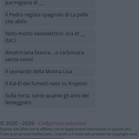
parmigiana di __
Il Pedro regista spagnolo di La pelle
che abito
Noto motto benedettino: ora et __
(lat.)
Amatriciana bianca... o carbonara
senza uovo!
Il Leonardo della Monna Lisa
Il Kal-El dei fumetti nato su Krypton
Sulla torta, tante quante gli anni del
festeggiato
© 2020 - 2026 ·
Codycross soluzioni
Questo sito Web non è affiliato con le applicazioni menzionate in questo sito.
Tutta la proprietà intellettuale, i marchi e il materiale protetto da copyright sono
di proprietà dei rispettivi sviluppatori.