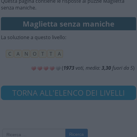
Questa pagina contiene le risposte al puzzle Maglietta
senza maniche.
Maglietta senza maniche
La soluzione a questo livello:
C
A
N
O
T
T
A
(
1973
voti, media:
3,30
fuori da 5
)
TORNA ALL'ELENCO DEI LIVELLI
Ricerca