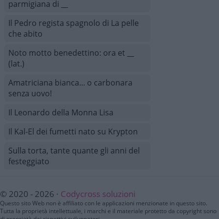
parmigiana di __
Il Pedro regista spagnolo di La pelle
che abito
Noto motto benedettino: ora et __
(lat.)
Amatriciana bianca... o carbonara
senza uovo!
Il Leonardo della Monna Lisa
Il Kal-El dei fumetti nato su Krypton
Sulla torta, tante quante gli anni del
festeggiato
© 2020 - 2026 ·
Codycross soluzioni
Questo sito Web non è affiliato con le applicazioni menzionate in questo sito.
Tutta la proprietà intellettuale, i marchi e il materiale protetto da copyright sono
di proprietà dei rispettivi sviluppatori.