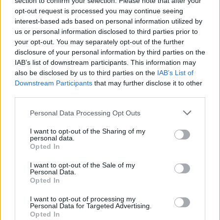
section to confirm your selection. Please note that after your
Codycross Tour del Brasile soluzioni
opt-out request is processed you may continue seeing
interest-based ads based on personal information utilized by
Codycross Anni Ottanta soluzioni
us or personal information disclosed to third parties prior to
your opt-out. You may separately opt-out of the further
Codycross Alle terme soluzioni
disclosure of your personal information by third parties on the
Codycross In campeggio soluzioni
IAB’s list of downstream participants. This information may
also be disclosed by us to third parties on the
IAB’s List of
Codycross Viaggio in Spagna
Downstream Participants
that may further disclose it to other
soluzioni
third parties.
Codycross Mondo Fantasy soluzioni
Personal Data Processing Opt Outs
Codycross Arti dello Spettacolo
I want to opt-out of the Sharing of my
personal data.
soluzioni
Opted In
Codycross Esplorando lo Spazio
I want to opt-out of the Sale of my
soluzioni
Personal Data.
Opted In
Codycross Vita da Studente soluzioni
I want to opt-out of processing my
Personal Data for Targeted Advertising.
Codycross Giochi soluzioni
Opted In