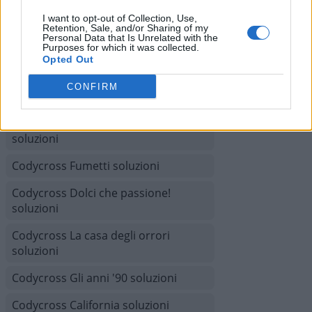
Codycross Mesopotamia soluzioni
I want to opt-out of Collection, Use,
Retention, Sale, and/or Sharing of my
Personal Data that Is Unrelated with the
Codycross Città del Futuro soluzioni
Purposes for which it was collected.
Opted Out
Codycross Australia soluzioni
CONFIRM
Codycross Isola del tesoro soluzioni
Codycross Il calcolo del tempo
soluzioni
Codycross Fumetti soluzioni
Codycross Dolci che passione!
soluzioni
Codycross La casa degli orrori
soluzioni
Codycross Gli anni '90 soluzioni
Codycross California soluzioni