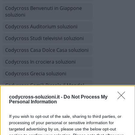
Codycross Benvenuti in Giappone
soluzioni
Codycross Auditorium soluzioni
Codycross Studi televisivi soluzioni
Codycross Casa Dolce Casa soluzioni
Codycross In crociera soluzioni
Codycross Grecia soluzioni
Codycross Com’è Piccolo il Mondo!
soluzioni
codycross-soluzioni.it -
Do Not Process My
Personal Information
Codycross Viaggio in Treno soluzioni
Codycross Museo d'Arte soluzioni
If you wish to opt-out of the sale, sharing to third parties, or
processing of your personal or sensitive information for
Codycross A tutta acqua soluzioni
targeted advertising by us, please use the below opt-out