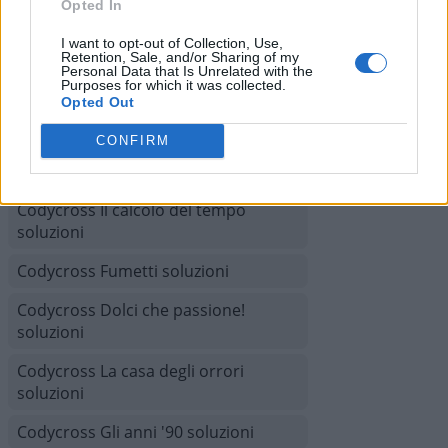
Opted In
Codycross Giochi soluzioni
I want to opt-out of Collection, Use,
Codycross Mesopotamia soluzioni
Retention, Sale, and/or Sharing of my
Personal Data that Is Unrelated with the
Purposes for which it was collected.
Codycross Città del Futuro soluzioni
Opted Out
Codycross Australia soluzioni
CONFIRM
Codycross Isola del tesoro soluzioni
Codycross Il calcolo del tempo
soluzioni
Codycross Fumetti soluzioni
Codycross Dolci che passione!
soluzioni
Codycross La casa degli orrori
soluzioni
Codycross Gli anni '90 soluzioni