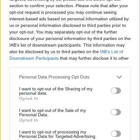
Codycross A tutta acqua soluzioni
section to confirm your selection. Please note that after your
opt-out request is processed you may continue seeing
Codycross Tour del Brasile soluzioni
interest-based ads based on personal information utilized by
us or personal information disclosed to third parties prior to
Codycross Anni Ottanta soluzioni
your opt-out. You may separately opt-out of the further
Codycross Alle terme soluzioni
disclosure of your personal information by third parties on the
IAB’s list of downstream participants. This information may
Codycross In campeggio soluzioni
also be disclosed by us to third parties on the
IAB’s List of
Downstream Participants
that may further disclose it to other
Codycross Viaggio in Spagna
third parties.
soluzioni
Personal Data Processing Opt Outs
Codycross Mondo Fantasy soluzioni
I want to opt-out of the Sharing of my
personal data.
Codycross Arti dello Spettacolo
Opted In
soluzioni
I want to opt-out of the Sale of my
Codycross Esplorando lo Spazio
Personal Data.
soluzioni
Opted In
Codycross Vita da Studente soluzioni
I want to opt-out of processing my
Personal Data for Targeted Advertising.