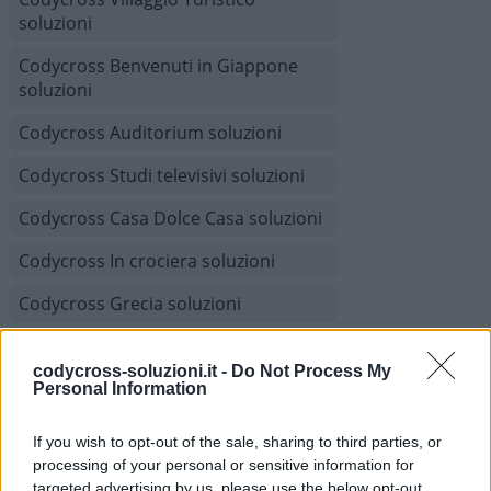
soluzioni
Codycross Benvenuti in Giappone
soluzioni
Codycross Auditorium soluzioni
Codycross Studi televisivi soluzioni
Codycross Casa Dolce Casa soluzioni
Codycross In crociera soluzioni
Codycross Grecia soluzioni
Codycross Com’è Piccolo il Mondo!
soluzioni
codycross-soluzioni.it -
Do Not Process My
Personal Information
Codycross Viaggio in Treno soluzioni
If you wish to opt-out of the sale, sharing to third parties, or
Codycross Museo d'Arte soluzioni
processing of your personal or sensitive information for
targeted advertising by us, please use the below opt-out