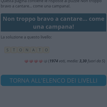
Questa pagina contiene le risposte al puzzle Non troppo
bravo a cantare... come una campana!.
Non troppo bravo a cantare... come
una campana!
La soluzione a questo livello:
S
T
O
N
A
T
O
(
1974
voti, media:
3,30
fuori da 5
)
TORNA ALL'ELENCO DEI LIVELLI