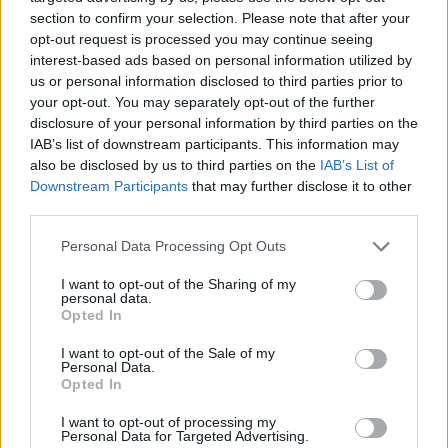
Codycross A tutta acqua soluzioni
section to confirm your selection. Please note that after your
opt-out request is processed you may continue seeing
Codycross Tour del Brasile soluzioni
interest-based ads based on personal information utilized by
us or personal information disclosed to third parties prior to
Codycross Anni Ottanta soluzioni
your opt-out. You may separately opt-out of the further
Codycross Alle terme soluzioni
disclosure of your personal information by third parties on the
IAB’s list of downstream participants. This information may
Codycross In campeggio soluzioni
also be disclosed by us to third parties on the
IAB’s List of
Downstream Participants
that may further disclose it to other
Codycross Viaggio in Spagna
third parties.
soluzioni
Personal Data Processing Opt Outs
Codycross Mondo Fantasy soluzioni
I want to opt-out of the Sharing of my
personal data.
Codycross Arti dello Spettacolo
Opted In
soluzioni
I want to opt-out of the Sale of my
Codycross Esplorando lo Spazio
Personal Data.
soluzioni
Opted In
Codycross Vita da Studente soluzioni
I want to opt-out of processing my
Personal Data for Targeted Advertising.