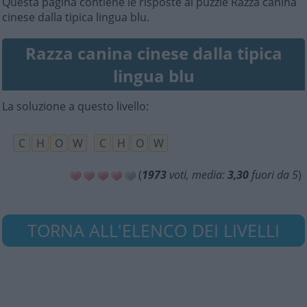
Questa pagina contiene le risposte al puzzle Razza canina
cinese dalla tipica lingua blu.
Razza canina cinese dalla tipica
lingua blu
La soluzione a questo livello:
C
H
O
W
C
H
O
W
(
1973
voti, media:
3,30
fuori da 5
)
TORNA ALL'ELENCO DEI LIVELLI