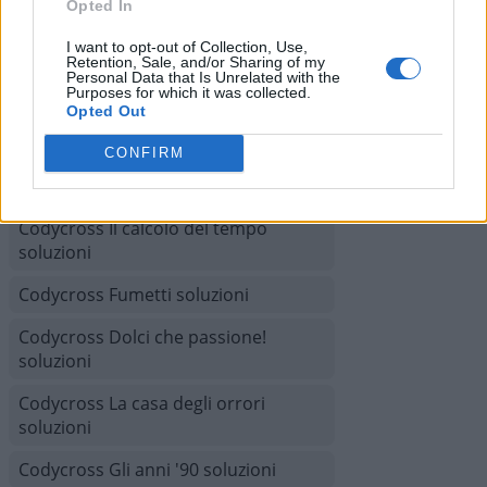
Opted In
Codycross Giochi soluzioni
I want to opt-out of Collection, Use,
Codycross Mesopotamia soluzioni
Retention, Sale, and/or Sharing of my
Personal Data that Is Unrelated with the
Purposes for which it was collected.
Codycross Città del Futuro soluzioni
Opted Out
Codycross Australia soluzioni
CONFIRM
Codycross Isola del tesoro soluzioni
Codycross Il calcolo del tempo
soluzioni
Codycross Fumetti soluzioni
Codycross Dolci che passione!
soluzioni
Codycross La casa degli orrori
soluzioni
Codycross Gli anni '90 soluzioni