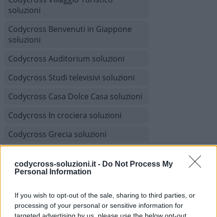
soluzioni
Codycross Benvenuti in Giappone
soluzioni
Codycross Auditorium soluzioni
Codycross Studi televisivi soluzioni
Codycross Casa Dolce Casa soluzioni
Codycross In crociera soluzioni
Codycross Grecia soluzioni
Codycross Com’è Piccolo il Mondo!
soluzioni
codycross-soluzioni.it -
Do Not Process My
Personal Information
Codycross Viaggio in Treno soluzioni
If you wish to opt-out of the sale, sharing to third parties, or
Codycross Museo d'Arte soluzioni
processing of your personal or sensitive information for
targeted advertising by us, please use the below opt-out