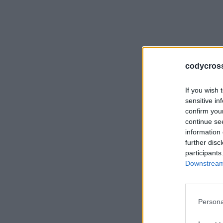
codycross-
If you wish 
sensitive in
confirm you
continue se
information 
further disc
participants
Downstream 
Persona