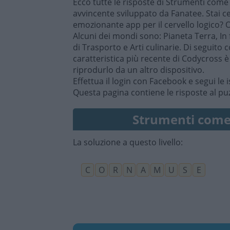
Ecco tutte le risposte di Strumenti com
avvincente sviluppato da Fanatee. Stai c
emozionante app per il cervello logico? 
Alcuni dei mondi sono: Pianeta Terra, In 
di Trasporto e Arti culinarie. Di seguito
caratteristica più recente di Codycross 
riprodurlo da un altro dispositivo.
Effettua il login con Facebook e segui le i
Questa pagina contiene le risposte al p
Strumenti come
La soluzione a questo livello:
C
O
R
N
A
M
U
S
E