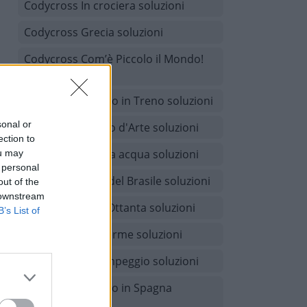
Codycross In crociera soluzioni
Codycross Grecia soluzioni
Codycross Com’è Piccolo il Mondo!
soluzioni
Codycross Viaggio in Treno soluzioni
sonal or
Codycross Museo d'Arte soluzioni
ection to
Codycross A tutta acqua soluzioni
ou may
 personal
Codycross Tour del Brasile soluzioni
out of the
 downstream
Codycross Anni Ottanta soluzioni
B’s List of
Codycross Alle terme soluzioni
Codycross In campeggio soluzioni
Codycross Viaggio in Spagna
soluzioni