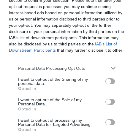
section to confirm your selection. Please note that after your
Codycross Tour del Brasile soluzioni
opt-out request is processed you may continue seeing
interest-based ads based on personal information utilized by
Codycross Anni Ottanta soluzioni
us or personal information disclosed to third parties prior to
your opt-out. You may separately opt-out of the further
Codycross Alle terme soluzioni
disclosure of your personal information by third parties on the
Codycross In campeggio soluzioni
IAB’s list of downstream participants. This information may
also be disclosed by us to third parties on the
IAB’s List of
Codycross Viaggio in Spagna
Downstream Participants
that may further disclose it to other
soluzioni
third parties.
Codycross Mondo Fantasy soluzioni
Personal Data Processing Opt Outs
Codycross Arti dello Spettacolo
I want to opt-out of the Sharing of my
personal data.
soluzioni
Opted In
Codycross Esplorando lo Spazio
I want to opt-out of the Sale of my
soluzioni
Personal Data.
Opted In
Codycross Vita da Studente soluzioni
I want to opt-out of processing my
Personal Data for Targeted Advertising.
Codycross Giochi soluzioni
Opted In