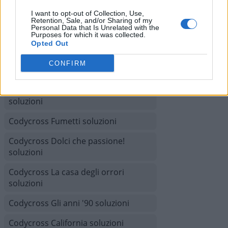
Codycross Mesopotamia soluzioni
I want to opt-out of Collection, Use,
Retention, Sale, and/or Sharing of my
Personal Data that Is Unrelated with the
Codycross Città del Futuro soluzioni
Purposes for which it was collected.
Opted Out
Codycross Australia soluzioni
CONFIRM
Codycross Isola del tesoro soluzioni
Codycross Il calcolo del tempo
soluzioni
Codycross Fumetti soluzioni
Codycross Dolci che passione!
soluzioni
Codycross La casa degli orrori
soluzioni
Codycross Gli anni '90 soluzioni
Codycross California soluzioni