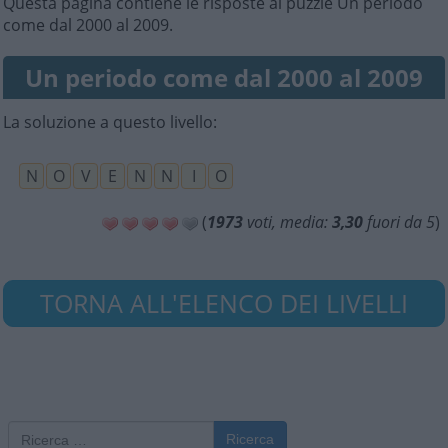
Questa pagina contiene le risposte al puzzle Un periodo
come dal 2000 al 2009.
Un periodo come dal 2000 al 2009
La soluzione a questo livello:
N
O
V
E
N
N
I
O
(
1973
voti, media:
3,30
fuori da 5
)
TORNA ALL'ELENCO DEI LIVELLI
Ricerca