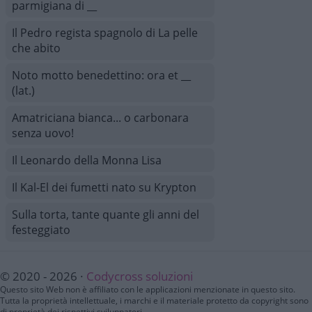
parmigiana di __
Il Pedro regista spagnolo di La pelle
che abito
Noto motto benedettino: ora et __
(lat.)
Amatriciana bianca... o carbonara
senza uovo!
Il Leonardo della Monna Lisa
Il Kal-El dei fumetti nato su Krypton
Sulla torta, tante quante gli anni del
festeggiato
© 2020 - 2026 ·
Codycross soluzioni
Questo sito Web non è affiliato con le applicazioni menzionate in questo sito.
Tutta la proprietà intellettuale, i marchi e il materiale protetto da copyright sono
di proprietà dei rispettivi sviluppatori.